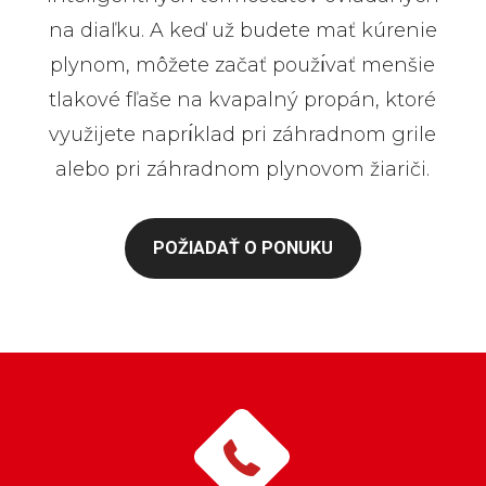
na diaľku. A keď už budete mať kúrenie
plynom, môžete začať použı́vať menšie
tlakové fľaše na kvapalný propán, ktoré
využijete naprı́klad pri záhradnom grile
alebo pri záhradnom plynovom žiariči.
POŽIADAŤ O PONUKU