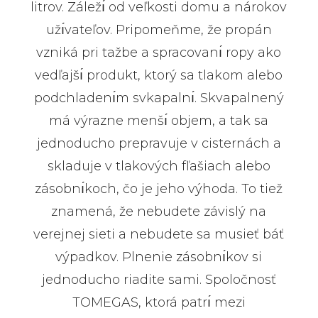
litrov. Záležı́ od veľkosti domu a nárokov
užı́vateľov. Pripomeňme, že propán
vzniká pri tažbe a spracovanı́ ropy ako
vedľajšı́ produkt, ktorý sa tlakom alebo
podchladenı́m svkapalnı́. Skvapalnený
má výrazne menšı́ objem, a tak sa
jednoducho prepravuje v cisternách a
skladuje v tlakových fľašiach alebo
zásobnı́koch, čo je jeho výhoda. To tiež
znamená, že nebudete závislý na
verejnej sieti a nebudete sa musieť báť
výpadkov. Plnenie zásobnı́kov si
jednoducho riadite sami. Spoločnosť
TOMEGAS, ktorá patrı́ mezi