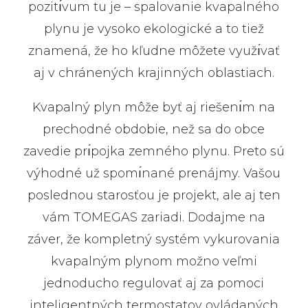
pozitı́vum tu je – spalovanie kvapalného
plynu je vysoko ekologické a to tiež
znamená, že ho kľudne môžete využı́vať
aj v chránených krajinných oblastiach.
Kvapalný plyn môže byť aj riešenı́m na
prechodné obdobie, než sa do obce
zavedie prı́pojka zemného plynu. Preto sú
výhodné už spomı́nané prenájmy. Vašou
poslednou starosťou je projekt, ale aj ten
vám TOMEGAS zariadi. Dodajme na
záver, že kompletný systém vykurovania
kvapalným plynom možno veľmi
jednoducho regulovať aj za pomoci
inteligentných termostatov ovládaných