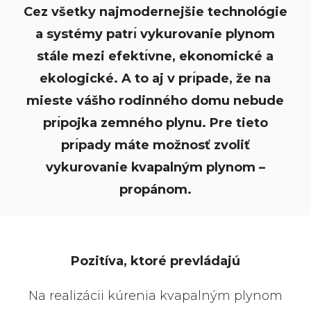
Cez všetky najmodernejšie technológie
a systémy patrı́ vykurovanie plynom
stále mezi efektı́vne, ekonomické a
ekologické. A to aj v prı́pade, že na
mieste vášho rodinného domu nebude
prı́pojka zemného plynu. Pre tieto
prı́pady máte možnosť zvoliť
vykurovanie kvapalným plynom –
propánom.
Pozitíva, ktoré prevládajú
Na realizácii kúrenia kvapalným plynom