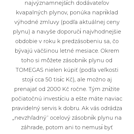
najvýznamnejšı́ch dodávateľov
kvapalných plynov, ponúka naprı́klad
výhodné zmluvy (podľa aktuálnej ceny
plynu) a navyše doporučı́ najvhodnejšie
obdobie v roku k predzásobeniu sa, čo
bývajú väčšinou letné mesiace. Okrem
toho si môžete zásobnı́k plynu od
TOMEGAS nielen kúpiť (podľa veľkosti
stojı́ cca 50 tisı́c Kč), ale možno aj
prenajať od 2000 Kč ročne. Tým znı́žite
počiatočnú investı́ciu a ešte máte naviac
pravidelný servis k dobru. Ak vás odrádza
„nevzhľadný“ ocelový zásobnı́k plynu na
záhrade, potom ani to nemusı́ byť