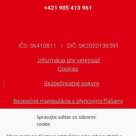
+421 905 413 961
IČO: 36410811 I DIČ: SK2020136591
Informácia pre verejnosť
Cookies
Bezpečnostné pokyny
Bezpečná manipulácia s plynovými fľašami
Spravujte súhlas so súbormi
Karty bezpečnostných údajov
cookie
KBU propán