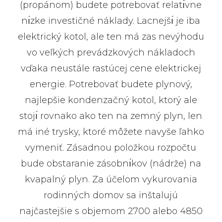
(propánom) budete potrebovať relatı́vne
nı́zke investičné náklady. Lacnejšı́ je iba
elektrický kotol, ale ten má zas nevýhodu
vo veľkých prevádzkových nákladoch
vďaka neustále rastúcej cene elektrickej
energie. Potrebovať budete plynový,
najlepšie kondenzačný kotol, ktorý ale
stojı́ rovnako ako ten na zemný plyn, len
má iné trysky, ktoré môžete navyše ľahko
vymeniť. Zásadnou položkou rozpočtu
bude obstaranie zásobnı́kov (nádrže) na
kvapalný plyn. Za účelom vykurovania
rodinných domov sa inštalujú
najčastejšie s objemom 2700 alebo 4850