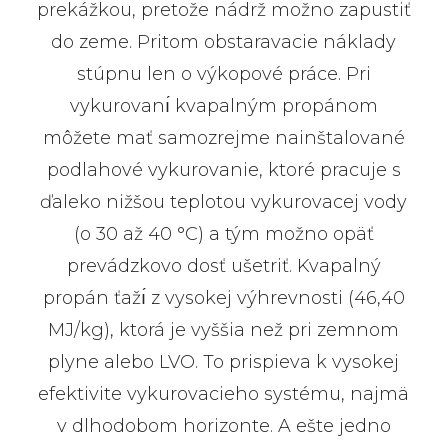
prekážkou, pretože nádrž možno zapustiť
do zeme. Pritom obstaravacie náklady
stúpnu len o výkopové práce. Pri
vykurovanı́ kvapalným propánom
môžete mať samozrejme nainštalované
podlahové vykurovanie, ktoré pracuje s
ďaleko nižšou teplotou vykurovacej vody
(o 30 až 40 °C) a tým možno opäť
prevádzkovo dosť ušetriť. Kvapalný
propán ťažı́ z vysokej výhrevnosti (46,40
MJ/kg), ktorá je vyššia než pri zemnom
plyne alebo LVO. To prispieva k vysokej
efektivite vykurovacieho systému, najmä
v dlhodobom horizonte. A ešte jedno