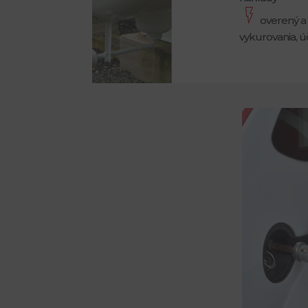
overený a
vykurovania, ú