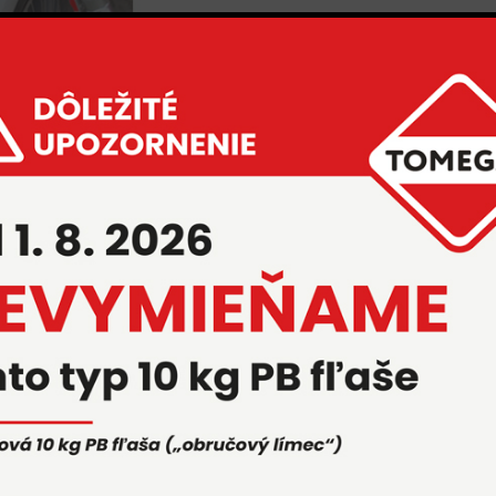
Čo sa u nás deje
Aktuálne