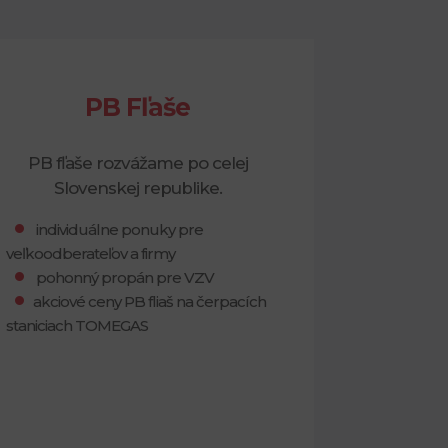
PB Fľaše
PB fľaše rozvážame po celej
Slovenskej republike.
individuálne ponuky pre
veľkoodberateľov a firmy
pohonný propán pre VZV
akciové ceny PB fliaš na čerpacích
staniciach TOMEGAS