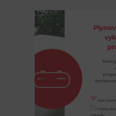
Plynov
vyk
pr
Ekolog
propá
domácnost
šetrí živo
nízke obs
náklady