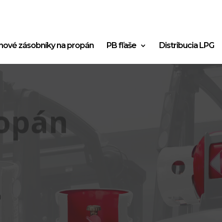
nové zásobníky na propán
PB fľaše
Distribucia LPG
opán
a