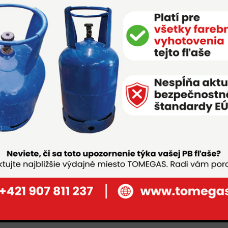
PB fľaše
Nová 5 kg fľaša Tomegas
Máme pre vás nové 5 kg fľaše nielen na
grilovanie.
ZISTIŤ VIAC