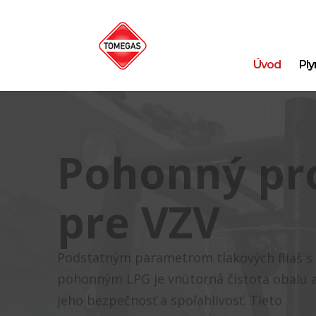
Úvod
Ply
Pohonný pr
pre VZV
Podstatným parametrom tlakových fliaš s
pohonným LPG je vnútorná čistota obalu 
jeho bezpečnosť a spoľahlivosť. Tieto
parametre s rezervou spĺňa TOMEGAS –