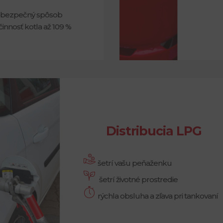
 bezpečný spôsob
činnosť kotla až 109 %
Distribucia LPG
šetrí vašu peňaženku
šetrí životné prostredie
rýchla obsluha a zľava pri tankovaní