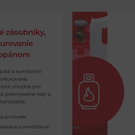
é zásobníky,
urovanie
opánom
ické a komfortné
vykurovanie
nom, vhodné pre
i, priemyselné haly a
kancelárie.
tné prostredie
tarávacie a prevádzkové