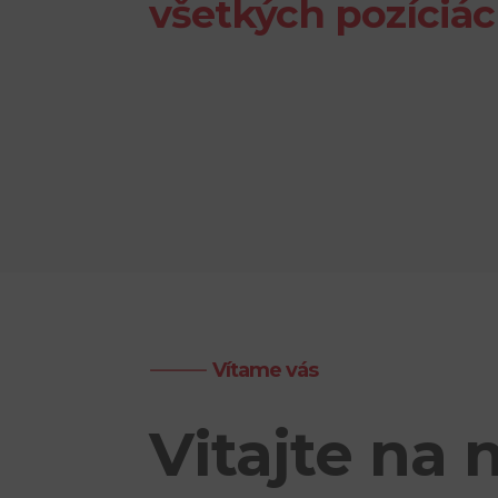
všetkých pozíciác
Vítame vás
Vitajte na 