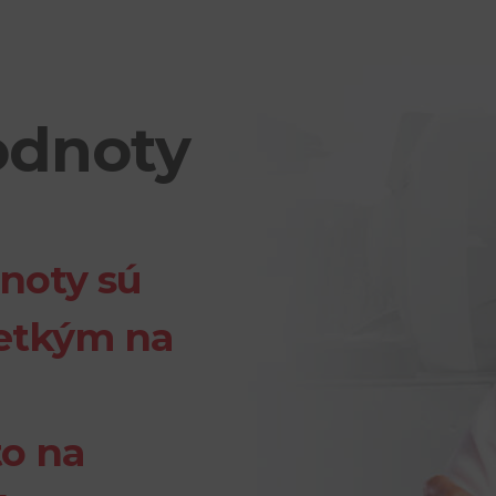
odnoty
noty sú
etkým na
to na